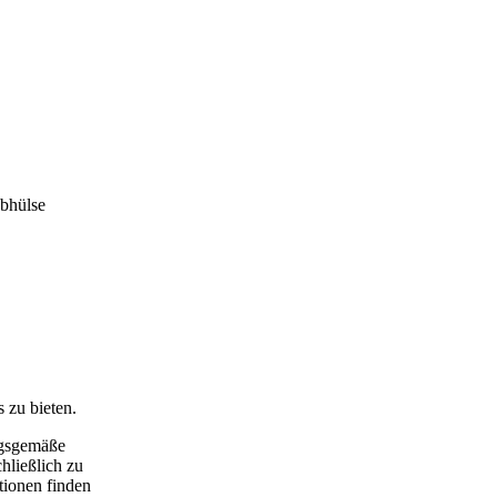
ebhülse
 zu bieten.
ngsgemäße
hließlich zu
tionen finden