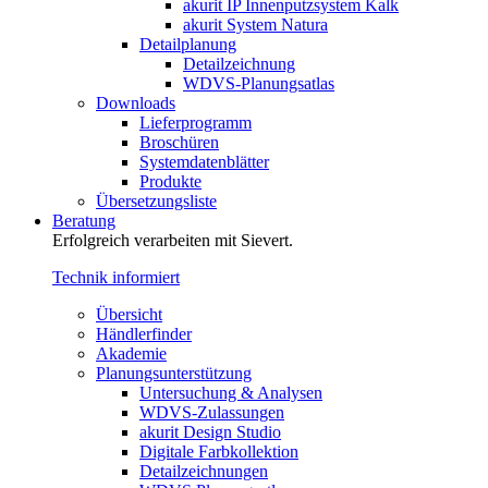
akurit IP Innenputzsystem Kalk
akurit System Natura
Detailplanung
Detailzeichnung
WDVS-Planungsatlas
Downloads
Lieferprogramm
Broschüren
Systemdatenblätter
Produkte
Übersetzungsliste
Beratung
Erfolgreich verarbeiten mit Sievert.
Technik informiert
Übersicht
Händlerfinder
Akademie
Planungsunterstützung
Untersuchung & Analysen
WDVS-Zulassungen
akurit Design Studio
Digitale Farbkollektion
Detailzeichnungen