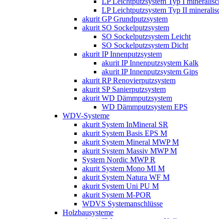
LP Leichtputzsystem Typ I mineralisc
LP Leichtputzsystem Typ II mineralis
akurit GP Grundputzsystem
akurit SO Sockelputzsystem
SO Sockelputzsystem Leicht
SO Sockelputzsystem Dicht
akurit IP Innenputzsystem
akurit IP Innenputzsystem Kalk
akurit IP Innenputzsystem Gips
akurit RP Renovierputzsystem
akurit SP Sanierputzsystem
akurit WD Dämmputzsystem
WD Dämmputzsystem EPS
WDV-Systeme
akurit System InMineral SR
akurit System Basis EPS M
akurit System Mineral MWP M
akurit System Massiv MWP M
System Nordic MWP R
akurit System Mono MI M
akurit System Natura WF M
akurit System Uni PU M
akurit System M-POR
WDVS Systemanschlüsse
Holzbausysteme