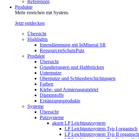
Referenzen
Produkte
Mehr erreichen mit System.
Jetzt entdecken
Übersicht
Highlights
Innendämmung mit InMineral SR
RessourcenSchutzPutz
Produkte
Übersicht
Grundierungen und Haftbrücken
Unterputze
Oberputze und Schlussbeschichtungen
Farben
Klebe- und Armierungsmörtel
Dämmstoffe
Ergänzungsprodukte
Systeme
Übersicht
Putzsysteme
akurit LP Leichtputzsystem
LP Leichtputzsystem Typ I organisch
LP Leichtputzsystem Typ II organisch