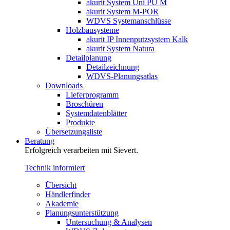
akurit System Uni PU M
akurit System M-POR
WDVS Systemanschlüsse
Holzbausysteme
akurit IP Innenputzsystem Kalk
akurit System Natura
Detailplanung
Detailzeichnung
WDVS-Planungsatlas
Downloads
Lieferprogramm
Broschüren
Systemdatenblätter
Produkte
Übersetzungsliste
Beratung
Erfolgreich verarbeiten mit Sievert.
Technik informiert
Übersicht
Händlerfinder
Akademie
Planungsunterstützung
Untersuchung & Analysen