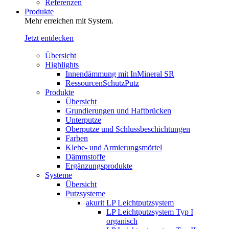
Referenzen
Produkte
Mehr erreichen mit System.
Jetzt entdecken
Übersicht
Highlights
Innendämmung mit InMineral SR
RessourcenSchutzPutz
Produkte
Übersicht
Grundierungen und Haftbrücken
Unterputze
Oberputze und Schlussbeschichtungen
Farben
Klebe- und Armierungsmörtel
Dämmstoffe
Ergänzungsprodukte
Systeme
Übersicht
Putzsysteme
akurit LP Leichtputzsystem
LP Leichtputzsystem Typ I
organisch