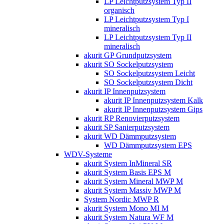
LP Leichtputzsystem Typ II
organisch
LP Leichtputzsystem Typ I
mineralisch
LP Leichtputzsystem Typ II
mineralisch
akurit GP Grundputzsystem
akurit SO Sockelputzsystem
SO Sockelputzsystem Leicht
SO Sockelputzsystem Dicht
akurit IP Innenputzsystem
akurit IP Innenputzsystem Kalk
akurit IP Innenputzsystem Gips
akurit RP Renovierputzsystem
akurit SP Sanierputzsystem
akurit WD Dämmputzsystem
WD Dämmputzsystem EPS
WDV-Systeme
akurit System InMineral SR
akurit System Basis EPS M
akurit System Mineral MWP M
akurit System Massiv MWP M
System Nordic MWP R
akurit System Mono MI M
akurit System Natura WF M