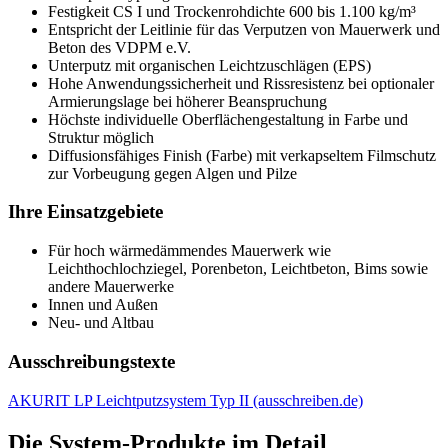
Festigkeit CS I und Trockenrohdichte 600 bis 1.100 kg/m³
Entspricht der Leitlinie für das Verputzen von Mauerwerk und
Beton des VDPM e.V.
Unterputz mit organischen Leichtzuschlägen (EPS)
Hohe Anwendungssicherheit und Rissresistenz bei optionaler
Armierungslage bei höherer Beanspruchung
Höchste individuelle Oberflächengestaltung in Farbe und
Struktur möglich
Diffusionsfähiges Finish (Farbe) mit verkapseltem Filmschutz
zur Vorbeugung gegen Algen und Pilze
Ihre Einsatzgebiete
Für hoch wärmedämmendes Mauerwerk wie
Leichthochlochziegel, Porenbeton, Leichtbeton, Bims sowie
andere Mauerwerke
Innen und Außen
Neu- und Altbau
Ausschreibungstexte
AKURIT LP Leichtputzsystem Typ II (ausschreiben.de)
Die System-Produkte im Detail