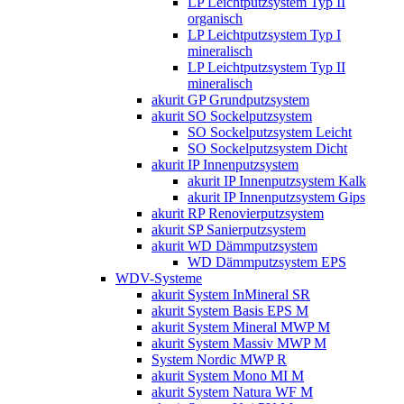
LP Leichtputzsystem Typ II
organisch
LP Leichtputzsystem Typ I
mineralisch
LP Leichtputzsystem Typ II
mineralisch
akurit GP Grundputzsystem
akurit SO Sockelputzsystem
SO Sockelputzsystem Leicht
SO Sockelputzsystem Dicht
akurit IP Innenputzsystem
akurit IP Innenputzsystem Kalk
akurit IP Innenputzsystem Gips
akurit RP Renovierputzsystem
akurit SP Sanierputzsystem
akurit WD Dämmputzsystem
WD Dämmputzsystem EPS
WDV-Systeme
akurit System InMineral SR
akurit System Basis EPS M
akurit System Mineral MWP M
akurit System Massiv MWP M
System Nordic MWP R
akurit System Mono MI M
akurit System Natura WF M