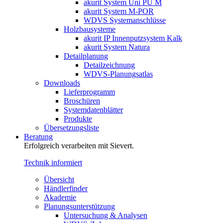
akurit System Uni PU M
akurit System M-POR
WDVS Systemanschlüsse
Holzbausysteme
akurit IP Innenputzsystem Kalk
akurit System Natura
Detailplanung
Detailzeichnung
WDVS-Planungsatlas
Downloads
Lieferprogramm
Broschüren
Systemdatenblätter
Produkte
Übersetzungsliste
Beratung
Erfolgreich verarbeiten mit Sievert.
Technik informiert
Übersicht
Händlerfinder
Akademie
Planungsunterstützung
Untersuchung & Analysen