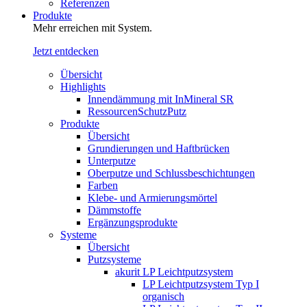
Referenzen
Produkte
Mehr erreichen mit System.
Jetzt entdecken
Übersicht
Highlights
Innendämmung mit InMineral SR
RessourcenSchutzPutz
Produkte
Übersicht
Grundierungen und Haftbrücken
Unterputze
Oberputze und Schlussbeschichtungen
Farben
Klebe- und Armierungsmörtel
Dämmstoffe
Ergänzungsprodukte
Systeme
Übersicht
Putzsysteme
akurit LP Leichtputzsystem
LP Leichtputzsystem Typ I
organisch