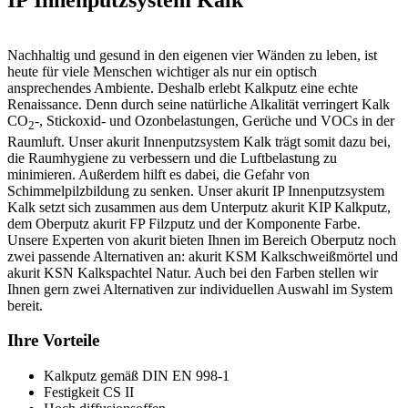
IP Innenputzsystem Kalk
Nachhaltig und gesund in den eigenen vier Wänden zu leben, ist
heute für viele Menschen wichtiger als nur ein optisch
ansprechendes Ambiente. Deshalb erlebt Kalkputz eine echte
Renaissance. Denn durch seine natürliche Alkalität verringert Kalk
CO
-, Stickoxid- und Ozonbelastungen, Gerüche und VOCs in der
2
Raumluft. Unser akurit Innenputzsystem Kalk trägt somit dazu bei,
die Raumhygiene zu verbessern und die Luftbelastung zu
minimieren. Außerdem hilft es dabei, die Gefahr von
Schimmelpilzbildung zu senken. Unser akurit IP Innenputzsystem
Kalk setzt sich zusammen aus dem Unterputz akurit KIP Kalkputz,
dem Oberputz akurit FP Filzputz und der Komponente Farbe.
Unsere Experten von akurit bieten Ihnen im Bereich Oberputz noch
zwei passende Alternativen an: akurit KSM Kalkschweißmörtel und
akurit KSN Kalkspachtel Natur. Auch bei den Farben stellen wir
Ihnen gern zwei Alternativen zur individuellen Auswahl im System
bereit.
Ihre Vorteile
Kalkputz gemäß DIN EN 998-1
Festigkeit CS II