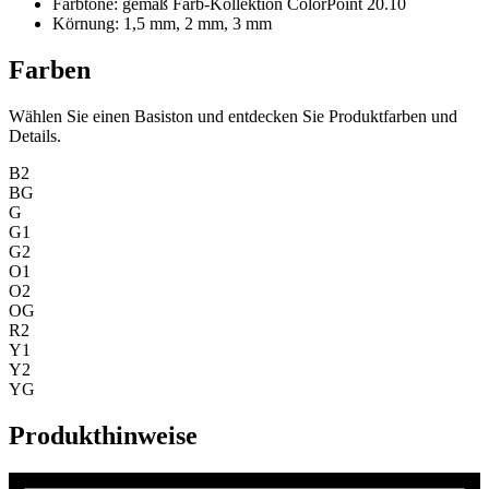
Farbtöne: gemäß Farb-Kollektion ColorPoint 20.10
Körnung: 1,5 mm, 2 mm, 3 mm
Farben
Wählen Sie einen Basiston und entdecken Sie Produktfarben und
Details.
B2
BG
G
G1
G2
O1
O2
OG
R2
Y1
Y2
YG
Produkthinweise