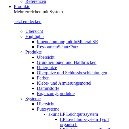
Referenzen
Produkte
Mehr erreichen mit System.
Jetzt entdecken
Übersicht
Highlights
Innendämmung mit InMineral SR
RessourcenSchutzPutz
Produkte
Übersicht
Grundierungen und Haftbrücken
Unterputze
Oberputze und Schlussbeschichtungen
Farben
Klebe- und Armierungsmörtel
Dämmstoffe
Ergänzungsprodukte
Systeme
Übersicht
Putzsysteme
akurit LP Leichtputzsystem
LP Leichtputzsystem Typ I
organisch