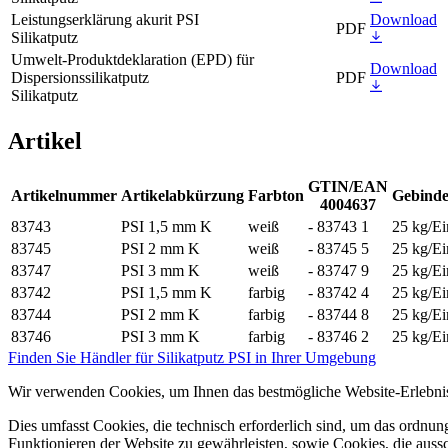
Leistungserklärung akurit PSI
Download
PDF
Silikatputz
Umwelt-Produktdeklaration (EPD) für
Download
Dispersionssilikatputz
PDF
Silikatputz
Artikel
GTIN/EAN
Artikelnummer
Artikelabkürzung
Farbton
Gebinde
4004637
83743
PSI 1,5 mm K
weiß
- 83743 1
25 kg/E
83745
PSI 2 mm K
weiß
- 83745 5
25 kg/E
83747
PSI 3 mm K
weiß
- 83747 9
25 kg/E
83742
PSI 1,5 mm K
farbig
- 83742 4
25 kg/E
83744
PSI 2 mm K
farbig
- 83744 8
25 kg/E
83746
PSI 3 mm K
farbig
- 83746 2
25 kg/E
Finden Sie Händler für Silikatputz PSI in Ihrer Umgebung
Wir verwenden Cookies, um Ihnen das bestmögliche Website-Erlebnis
Dies umfasst Cookies, die technisch erforderlich sind, um das ordnu
Funktionieren der Website zu gewährleisten, sowie Cookies, die aussc