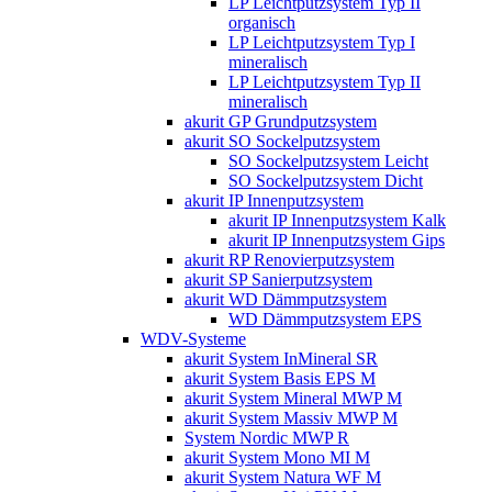
LP Leichtputzsystem Typ II
organisch
LP Leichtputzsystem Typ I
mineralisch
LP Leichtputzsystem Typ II
mineralisch
akurit GP Grundputzsystem
akurit SO Sockelputzsystem
SO Sockelputzsystem Leicht
SO Sockelputzsystem Dicht
akurit IP Innenputzsystem
akurit IP Innenputzsystem Kalk
akurit IP Innenputzsystem Gips
akurit RP Renovierputzsystem
akurit SP Sanierputzsystem
akurit WD Dämmputzsystem
WD Dämmputzsystem EPS
WDV-Systeme
akurit System InMineral SR
akurit System Basis EPS M
akurit System Mineral MWP M
akurit System Massiv MWP M
System Nordic MWP R
akurit System Mono MI M
akurit System Natura WF M