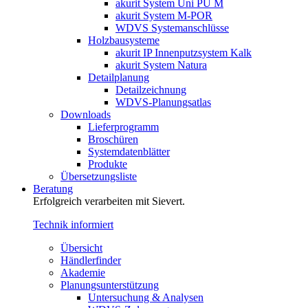
akurit System Uni PU M
akurit System M-POR
WDVS Systemanschlüsse
Holzbausysteme
akurit IP Innenputzsystem Kalk
akurit System Natura
Detailplanung
Detailzeichnung
WDVS-Planungsatlas
Downloads
Lieferprogramm
Broschüren
Systemdatenblätter
Produkte
Übersetzungsliste
Beratung
Erfolgreich verarbeiten mit Sievert.
Technik informiert
Übersicht
Händlerfinder
Akademie
Planungsunterstützung
Untersuchung & Analysen