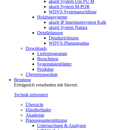
akurit System Uni PU M
akurit System M-POR
WDVS Systemanschlüsse
Holzbausysteme
akurit IP Innenputzsystem Kalk
akurit System Natura
Detailplanung
Detailzeichnung
WDVS-Planungsatlas
Downloads
Lieferprogramm
Broschüren
Systemdatenblätter
Produkte
Übersetzungsliste
Beratung
Erfolgreich verarbeiten mit Sievert.
Technik informiert
Übersicht
Händlerfinder
Akademie
Planungsunterstützung
Untersuchung & Analysen