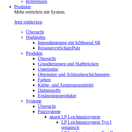
Referenzen
Produkte
Mehr erreichen mit System.
Jetzt entdecken
Übersicht
Highlights
Innendämmung mit InMineral SR
RessourcenSchutzPutz
Produkte
Übersicht
Grundierungen und Haftbrücken
Unterputze
Oberputze und Schlussbeschichtungen
Farben
Klebe- und Armierungsmörtel
Dämmstoffe
Ergänzungsprodukte
Systeme
Übersicht
Putzsysteme
akurit LP Leichtputzsystem
LP Leichtputzsystem Typ I
organisch