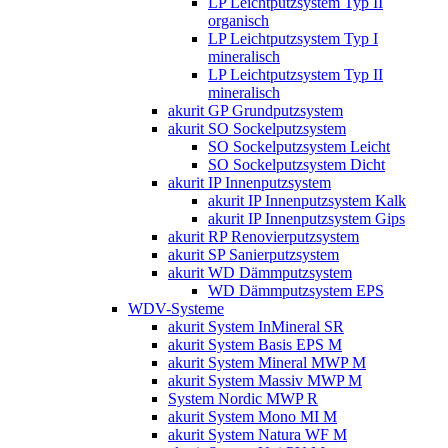
LP Leichtputzsystem Typ II
organisch
LP Leichtputzsystem Typ I
mineralisch
LP Leichtputzsystem Typ II
mineralisch
akurit GP Grundputzsystem
akurit SO Sockelputzsystem
SO Sockelputzsystem Leicht
SO Sockelputzsystem Dicht
akurit IP Innenputzsystem
akurit IP Innenputzsystem Kalk
akurit IP Innenputzsystem Gips
akurit RP Renovierputzsystem
akurit SP Sanierputzsystem
akurit WD Dämmputzsystem
WD Dämmputzsystem EPS
WDV-Systeme
akurit System InMineral SR
akurit System Basis EPS M
akurit System Mineral MWP M
akurit System Massiv MWP M
System Nordic MWP R
akurit System Mono MI M
akurit System Natura WF M