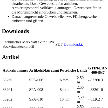
einarbeiten. Dazu Gewebestreifen anheben,
Armierungsmörtel vollflächig auftragen, Gewebestreifen in
die Mörtelschicht eindrücken und zuziehen.
Danach angrenzende Gewebeteile bzw. Flächengewebe
einbetten und glätten.
Downloads
Technisches Merkblatt akurit SPA
PDF
Download
Sockelaufsteckprofil
Artikel
GTIN/EAN
Artikelnummer
Artikelabkürzung
Putzdicke
Länge
4004637
2,50
83260
SPA-006
6 mm
- 83260 3
m
2,50
83261
SPA-008
8 mm
- 83261 0
m
2,50
83262
SPA-010
10 mm
- 83262 7
m
2,50