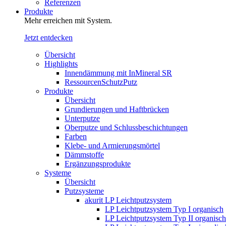
Referenzen
Produkte
Mehr erreichen mit System.
Jetzt entdecken
Übersicht
Highlights
Innendämmung mit InMineral SR
RessourcenSchutzPutz
Produkte
Übersicht
Grundierungen und Haftbrücken
Unterputze
Oberputze und Schlussbeschichtungen
Farben
Klebe- und Armierungsmörtel
Dämmstoffe
Ergänzungsprodukte
Systeme
Übersicht
Putzsysteme
akurit LP Leichtputzsystem
LP Leichtputzsystem Typ I organisch
LP Leichtputzsystem Typ II organisch