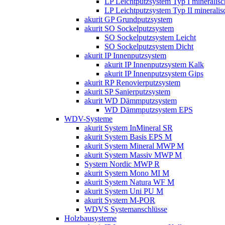
LP Leichtputzsystem Typ I mineralisc
LP Leichtputzsystem Typ II mineralis
akurit GP Grundputzsystem
akurit SO Sockelputzsystem
SO Sockelputzsystem Leicht
SO Sockelputzsystem Dicht
akurit IP Innenputzsystem
akurit IP Innenputzsystem Kalk
akurit IP Innenputzsystem Gips
akurit RP Renovierputzsystem
akurit SP Sanierputzsystem
akurit WD Dämmputzsystem
WD Dämmputzsystem EPS
WDV-Systeme
akurit System InMineral SR
akurit System Basis EPS M
akurit System Mineral MWP M
akurit System Massiv MWP M
System Nordic MWP R
akurit System Mono MI M
akurit System Natura WF M
akurit System Uni PU M
akurit System M-POR
WDVS Systemanschlüsse
Holzbausysteme