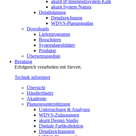
akurit IP Innenputzsystem Kalk
akurit System Natura
Detailplanung
Detailzeichnung
WDVS-Planungsatlas
Downloads
Lieferprogramm
Broschüren
Systemdatenblätter
Produkte
Übersetzungsliste
Beratung
Erfolgreich verarbeiten mit Sievert.
Technik informiert
Übersicht
Händlerfinder
Akademie
Planungsunterstützung
Untersuchung & Analysen
WDVS-Zulassungen
akurit Design Studio
Digitale Farbkollektion
Detailzeichnungen