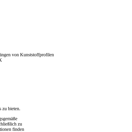
längen von Kunststoffprofilen
X
 zu bieten.
ngsgemäße
hließlich zu
tionen finden