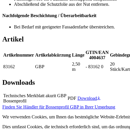
Abschließend die Schutzfolie aus der Nut entfernen.
Nachfolgende Beschichtung / Überarbeitbarkeit
Bei Bedarf mit geeigneter Fassadenfarbe überstreichen.
Artikel
GTIN/EAN
Artikelnummer
Artikelabkürzung
Länge
Gebindeg
4004637
2,50
20
83162
GBP
- 83162 0
m
Stück/Kar
Downloads
Technisches Merkblatt akurit GBP
PDF
Download
Bossenprofil
Finden Sie Händler für Bossenprofil GBP in Ihrer Umgebung
Wir verwenden Cookies, um Ihnen das bestmögliche Website-Erlebnis
Dies umfasst Cookies, die technisch erforderlich sind, um das ordnu