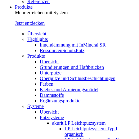
Referenzen
Produkte
Mehr erreichen mit System.
Jetzt entdecken
Übersicht
Highlights
Innendämmung mit InMineral SR
RessourcenSchutzPutz
Produkte
Übersicht
Grundierungen und Haftbrücken
Unterputze
Oberputze und Schlussbeschichtungen
Farben
Klebe- und Armierungsmörtel
Dämmstoffe
Ergänzungsprodukte
Systeme
Übersicht
Putzsysteme
akurit LP Leichtputzsystem
LP Leichtputzsystem Typ I
organisch