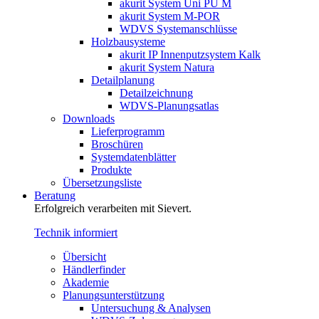
akurit System Uni PU M
akurit System M-POR
WDVS Systemanschlüsse
Holzbausysteme
akurit IP Innenputzsystem Kalk
akurit System Natura
Detailplanung
Detailzeichnung
WDVS-Planungsatlas
Downloads
Lieferprogramm
Broschüren
Systemdatenblätter
Produkte
Übersetzungsliste
Beratung
Erfolgreich verarbeiten mit Sievert.
Technik informiert
Übersicht
Händlerfinder
Akademie
Planungsunterstützung
Untersuchung & Analysen