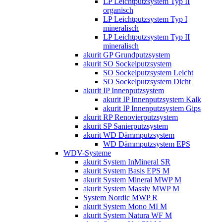
LP Leichtputzsystem Typ II
organisch
LP Leichtputzsystem Typ I
mineralisch
LP Leichtputzsystem Typ II
mineralisch
akurit GP Grundputzsystem
akurit SO Sockelputzsystem
SO Sockelputzsystem Leicht
SO Sockelputzsystem Dicht
akurit IP Innenputzsystem
akurit IP Innenputzsystem Kalk
akurit IP Innenputzsystem Gips
akurit RP Renovierputzsystem
akurit SP Sanierputzsystem
akurit WD Dämmputzsystem
WD Dämmputzsystem EPS
WDV-Systeme
akurit System InMineral SR
akurit System Basis EPS M
akurit System Mineral MWP M
akurit System Massiv MWP M
System Nordic MWP R
akurit System Mono MI M
akurit System Natura WF M