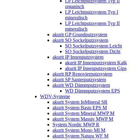
LP Leichtputzsystem Typ II
organisch
LP Leichtputzsystem Typ I
mineralisch
LP Leichtputzsystem Typ II
mineralisch
akurit GP Grundputzsystem
akurit SO Sockelputzsystem
SO Sockelputzsystem Leicht
SO Sockelputzsystem Dicht
akurit IP Innenputzsystem
akurit IP Innenputzsystem Kalk
akurit IP Innenputzsystem Gips
akurit RP Renovierputzsystem
akurit SP Sanierputzsystem
akurit WD Dämmputzsystem
WD Dämmputzsystem EPS
WDV-Systeme
akurit System InMineral SR
akurit System Basis EPS M
akurit System Mineral MWP M
akurit System Massiv MWP M
System Nordic MWP R
akurit System Mono MI M
akurit System Natura WF M