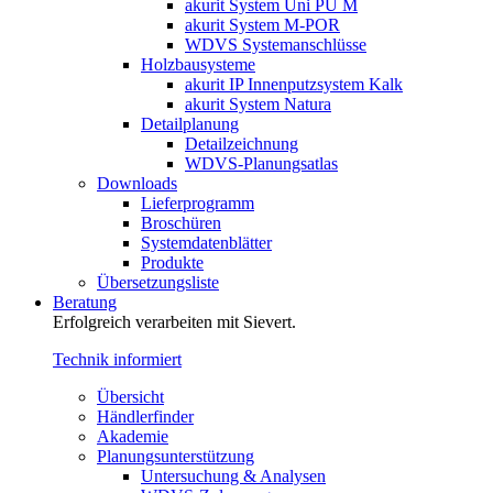
akurit System Uni PU M
akurit System M-POR
WDVS Systemanschlüsse
Holzbausysteme
akurit IP Innenputzsystem Kalk
akurit System Natura
Detailplanung
Detailzeichnung
WDVS-Planungsatlas
Downloads
Lieferprogramm
Broschüren
Systemdatenblätter
Produkte
Übersetzungsliste
Beratung
Erfolgreich verarbeiten mit Sievert.
Technik informiert
Übersicht
Händlerfinder
Akademie
Planungsunterstützung
Untersuchung & Analysen