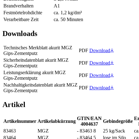
Brandverhalten
A1
Festmörtelrohdichte
ca. 1,2 kg/dm³
Verarbeitbare Zeit
ca. 50 Minuten
Downloads
Technisches Merkblatt akurit MGZ
PDF
Download
Gips-Zementputz
Sicherheitsdatenblatt akurit MGZ
PDF
Download
Gips-Zementputz
Leistungserklärung akurit MGZ
PDF
Download
Gips-Zementputz
Nachhaltigkeitsdatenblatt akurit MGZ
PDF
Download
Gips-Zementputz
Artikel
GTIN/EAN
Er
Artikelnummer
Artikelabkürzung
Gebindegröße
4004637
83463
MGZ
- 83463 8
25 kg/Sack
ca
83464
MGZ
- 83464 5
lose im Silo
ca