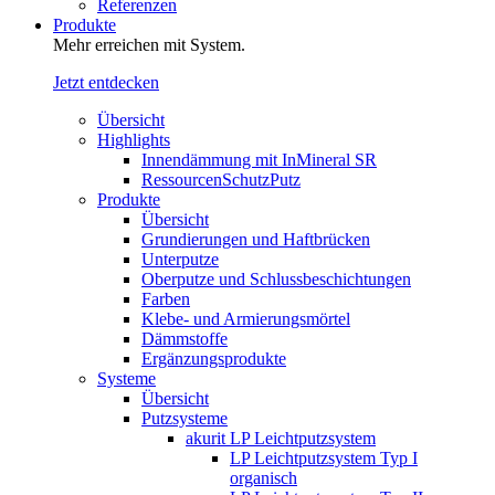
Referenzen
Produkte
Mehr erreichen mit System.
Jetzt entdecken
Übersicht
Highlights
Innendämmung mit InMineral SR
RessourcenSchutzPutz
Produkte
Übersicht
Grundierungen und Haftbrücken
Unterputze
Oberputze und Schlussbeschichtungen
Farben
Klebe- und Armierungsmörtel
Dämmstoffe
Ergänzungsprodukte
Systeme
Übersicht
Putzsysteme
akurit LP Leichtputzsystem
LP Leichtputzsystem Typ I
organisch