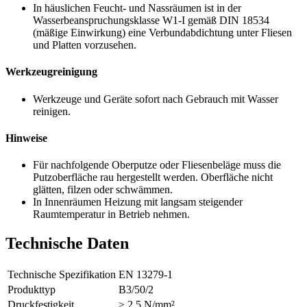
In häuslichen Feucht- und Nassräumen ist in der
Wasserbeanspruchungsklasse W1-I gemäß DIN 18534
(mäßige Einwirkung) eine Verbundabdichtung unter Fliesen
und Platten vorzusehen.
Werkzeugreinigung
Werkzeuge und Geräte sofort nach Gebrauch mit Wasser
reinigen.
Hinweise
Für nachfolgende Oberputze oder Fliesenbeläge muss die
Putz
oberfläche rau hergestellt werden. Oberfläche nicht
glätten, filzen oder schwämmen.
In Innenräumen Heizung mit langsam steigender
Raumtemperatur in Betrieb nehmen.
Technische Daten
Technische Spezifikation
EN 13279-1
Produkttyp
B3/50/2
Druckfestigkeit
≥ 2,5 N/mm²