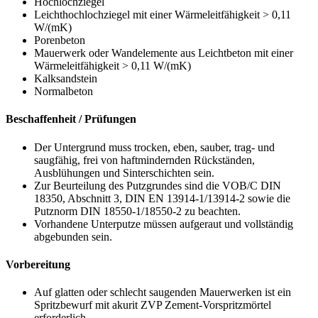
Hochlochziegel
Leichthochlochziegel mit einer Wärmeleitfähigkeit > 0,11
W/(mK)
Porenbeton
Mauerwerk oder Wandelemente aus Leichtbeton mit einer
Wärmeleitfähigkeit > 0,11 W/(mK)
Kalksandstein
Normalbeton
Beschaffenheit / Prüfungen
Der Untergrund muss trocken, eben, sauber, trag- und
saugfähig, frei von haftmindernden Rückständen,
Ausblühungen und Sinterschichten sein.
Zur Beurteilung des Putzgrundes sind die VOB/C DIN
18350, Abschnitt 3, DIN EN 13914-1/13914-2 sowie die
Putznorm
DIN 18550-1/18550-2
zu beachten.
Vorhandene Unterputze müssen aufgeraut und vollständig
abgebunden sein.
Vorbereitung
Auf glatten oder schlecht saugenden Mauerwerken ist ein
Spritzbewurf mit akurit ZVP Zement-Vorspritzmörtel
erforderlich.