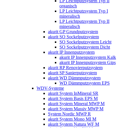
LP Leichtputzsystem Typ II
organisch
LP Leichtputzsystem Typ I
mineralisch
LP Leichtputzsystem Typ II
mineralisch
akurit GP Grundputzsystem
akurit SO Sockelputzsystem
SO Sockelputzsystem Leicht
SO Sockelputzsystem Dicht
akurit IP Innenputzsystem
akurit IP Innenputzsystem Kalk
akurit IP Innenputzsystem Gips
akurit RP Renovierputzsystem
akurit SP Sanierputzsystem
akurit WD Dämmputzsystem
WD Dämmputzsystem EPS
WDV-Systeme
akurit System InMineral SR
akurit System Basis EPS M
akurit System Mineral MWP M
akurit System Massiv MWP M
System Nordic MWP R
akurit System Mono MI M
akurit System Natura WF M