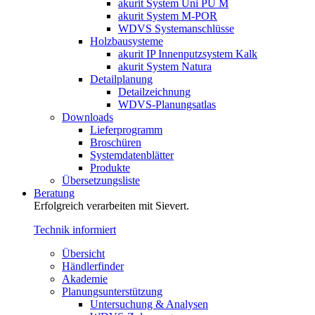
akurit System Uni PU M
akurit System M-POR
WDVS Systemanschlüsse
Holzbausysteme
akurit IP Innenputzsystem Kalk
akurit System Natura
Detailplanung
Detailzeichnung
WDVS-Planungsatlas
Downloads
Lieferprogramm
Broschüren
Systemdatenblätter
Produkte
Übersetzungsliste
Beratung
Erfolgreich verarbeiten mit Sievert.
Technik informiert
Übersicht
Händlerfinder
Akademie
Planungsunterstützung
Untersuchung & Analysen