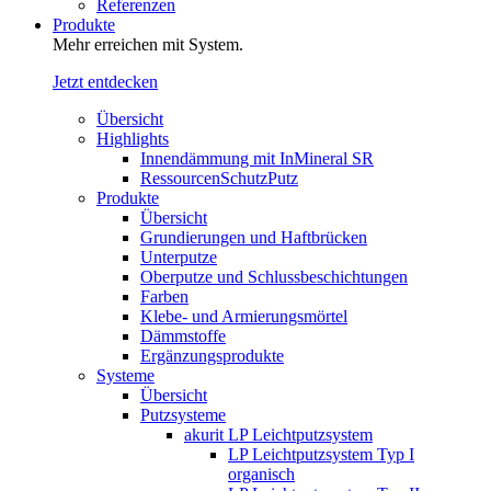
Referenzen
Produkte
Mehr erreichen mit System.
Jetzt entdecken
Übersicht
Highlights
Innendämmung mit InMineral SR
RessourcenSchutzPutz
Produkte
Übersicht
Grundierungen und Haftbrücken
Unterputze
Oberputze und Schlussbeschichtungen
Farben
Klebe- und Armierungsmörtel
Dämmstoffe
Ergänzungsprodukte
Systeme
Übersicht
Putzsysteme
akurit LP Leichtputzsystem
LP Leichtputzsystem Typ I
organisch