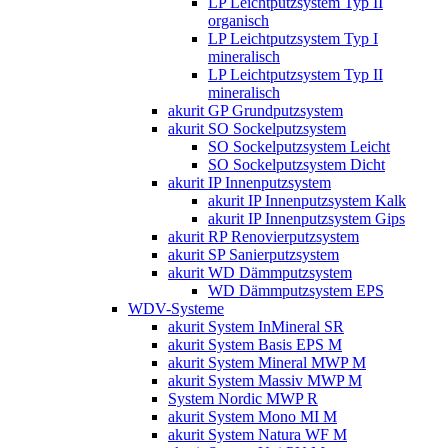
LP Leichtputzsystem Typ II
organisch
LP Leichtputzsystem Typ I
mineralisch
LP Leichtputzsystem Typ II
mineralisch
akurit GP Grundputzsystem
akurit SO Sockelputzsystem
SO Sockelputzsystem Leicht
SO Sockelputzsystem Dicht
akurit IP Innenputzsystem
akurit IP Innenputzsystem Kalk
akurit IP Innenputzsystem Gips
akurit RP Renovierputzsystem
akurit SP Sanierputzsystem
akurit WD Dämmputzsystem
WD Dämmputzsystem EPS
WDV-Systeme
akurit System InMineral SR
akurit System Basis EPS M
akurit System Mineral MWP M
akurit System Massiv MWP M
System Nordic MWP R
akurit System Mono MI M
akurit System Natura WF M