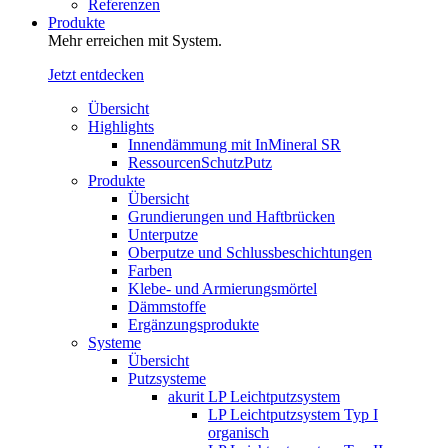
Referenzen
Produkte
Mehr erreichen mit System.
Jetzt entdecken
Übersicht
Highlights
Innendämmung mit InMineral SR
RessourcenSchutzPutz
Produkte
Übersicht
Grundierungen und Haftbrücken
Unterputze
Oberputze und Schlussbeschichtungen
Farben
Klebe- und Armierungsmörtel
Dämmstoffe
Ergänzungsprodukte
Systeme
Übersicht
Putzsysteme
akurit LP Leichtputzsystem
LP Leichtputzsystem Typ I
organisch