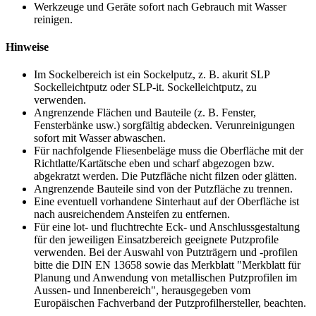
Werkzeuge und Geräte sofort nach Gebrauch mit Wasser
reinigen.
Hinweise
Im Sockelbereich ist ein Sockelputz, z. B. akurit SLP
Sockelleichtputz oder SLP-it. Sockelleichtputz, zu
verwenden.
Angrenzende Flächen und Bauteile (z. B. Fenster,
Fensterbänke usw.) sorgfältig abdecken. Verunreinigungen
sofort mit Wasser abwaschen.
Für nachfolgende Fliesenbeläge muss die Oberfläche mit der
Richtlatte/Kartätsche eben und scharf abgezogen bzw.
abgekratzt werden. Die Putzfläche nicht filzen oder glätten.
Angrenzende Bauteile sind von der Putzfläche zu trennen.
Eine eventuell vorhandene Sinterhaut auf der Oberfläche ist
nach ausreichendem Ansteifen zu entfernen.
Für eine lot- und fluchtrechte Eck- und Anschlussgestaltung
für den jeweiligen Einsatzbereich geeignete Putzprofile
verwenden. Bei der Auswahl von Putzträgern und -profilen
bitte die DIN EN 13658 sowie das Merkblatt "Merkblatt für
Planung und Anwendung von metallischen Putzprofilen im
Aussen- und Innenbereich", herausgegeben vom
Europäischen Fachverband der Putzprofilhersteller, beachten.