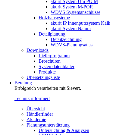
akurit System Uni PU M
akurit System M-POR
WDVS Systemanschlüsse
Holzbausysteme
akurit IP Innenputzsystem Kalk
akurit System Natura
Detailplanung
Detailzeichnung
WDVS-Planungsatlas
Downloads
Lieferprogramm
Broschüren
Systemdatenblätter
Produkte
Übersetzungsliste
Beratung
Erfolgreich verarbeiten mit Sievert.
Technik informiert
Übersicht
Händlerfinder
Akademie
Planungsunterstützung
Untersuchung & Analysen