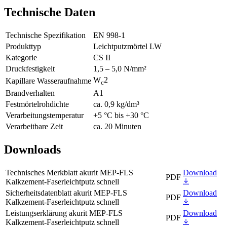
Technische Daten
Technische Spezifikation
EN 998-1
Produkttyp
Leichtputzmörtel LW
Kategorie
CS II
Druckfestigkeit
1,5 – 5,0 N/mm²
W
2
Kapillare Wasseraufnahme
c
Brandverhalten
A1
Festmörtelrohdichte
ca. 0,9 kg/dm³
Verarbeitungstemperatur
+5 °C bis +30 °C
Verarbeitbare Zeit
ca. 20 Minuten
Downloads
Technisches Merkblatt akurit MEP-FLS
Download
PDF
Kalkzement-Faserleichtputz schnell
Sicherheitsdatenblatt akurit MEP-FLS
Download
PDF
Kalkzement-Faserleichtputz schnell
Leistungserklärung akurit MEP-FLS
Download
PDF
Kalkzement-Faserleichtputz schnell