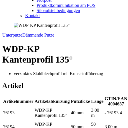
Florpost
Produktkommunikation am POS
Siloaufstellbedingungen
Kontakt
Unterputze
Dämmende Putze
WDP-KP
Kantenprofil 135°
verzinktes Stahlblechprofil mit Kunststoffüberzug
Artikel
GTIN/EAN
Artikelnummer
Artikelabkürzung
Putzdicke
Länge
4004637
WDP-KP
3,00
76193
40 mm
- 76193 4
Kantenprofil 135°
m
WDP-KP
50
76194
50 mm
3,00 m