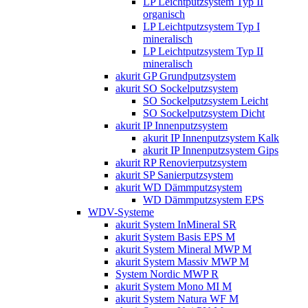
LP Leichtputzsystem Typ II
organisch
LP Leichtputzsystem Typ I
mineralisch
LP Leichtputzsystem Typ II
mineralisch
akurit GP Grundputzsystem
akurit SO Sockelputzsystem
SO Sockelputzsystem Leicht
SO Sockelputzsystem Dicht
akurit IP Innenputzsystem
akurit IP Innenputzsystem Kalk
akurit IP Innenputzsystem Gips
akurit RP Renovierputzsystem
akurit SP Sanierputzsystem
akurit WD Dämmputzsystem
WD Dämmputzsystem EPS
WDV-Systeme
akurit System InMineral SR
akurit System Basis EPS M
akurit System Mineral MWP M
akurit System Massiv MWP M
System Nordic MWP R
akurit System Mono MI M
akurit System Natura WF M