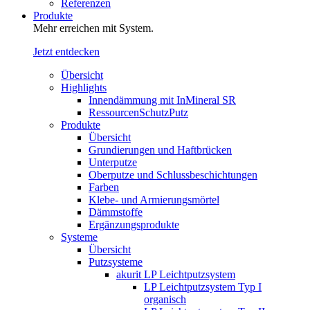
Referenzen
Produkte
Mehr erreichen mit System.
Jetzt entdecken
Übersicht
Highlights
Innendämmung mit InMineral SR
RessourcenSchutzPutz
Produkte
Übersicht
Grundierungen und Haftbrücken
Unterputze
Oberputze und Schlussbeschichtungen
Farben
Klebe- und Armierungsmörtel
Dämmstoffe
Ergänzungsprodukte
Systeme
Übersicht
Putzsysteme
akurit LP Leichtputzsystem
LP Leichtputzsystem Typ I
organisch