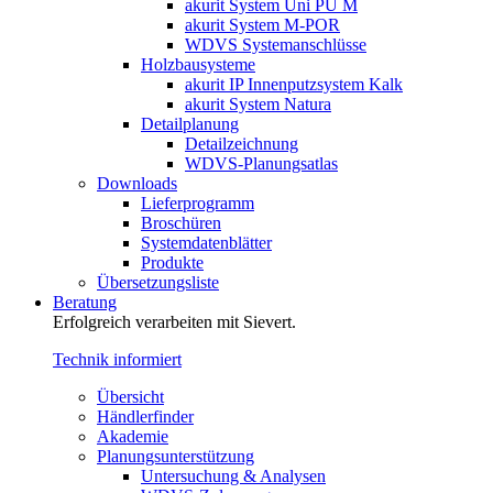
akurit System Uni PU M
akurit System M-POR
WDVS Systemanschlüsse
Holzbausysteme
akurit IP Innenputzsystem Kalk
akurit System Natura
Detailplanung
Detailzeichnung
WDVS-Planungsatlas
Downloads
Lieferprogramm
Broschüren
Systemdatenblätter
Produkte
Übersetzungsliste
Beratung
Erfolgreich verarbeiten mit Sievert.
Technik informiert
Übersicht
Händlerfinder
Akademie
Planungsunterstützung
Untersuchung & Analysen