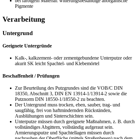
bei farbigem Material: witterungsbeständige anorganische
Pigmente
Verarbeitung
Untergrund
Geeignete Untergründe
Kalk-, kalkzement- oder zementgebundene Unterputze oder
akurit SK leicht Spachtel- und Klebemörtel
Beschaffenheit / Prüfungen
Zur Beurteilung des Putzgrundes sind die VOB/C DIN
18350, Abschnitt 3, DIN EN 13914-1/13914-2 sowie die
Putznorm
DIN 18550-1/18550-2
zu beachten.
Der Untergrund muss trocken, eben, sauber, trag- und
saugfähig, frei von haftmindernden Rückständen,
Ausblühungen und Sinterschichten sein.
Unterputze müssen durch geeignete Maßnahmen, z. B. durch
vollständiges Abgittern, vollständig aufgeraut sein.
Armierungsputze und Spachtellagen müssen durch
nachrauhen der Oberfläche (mittels Straßenbesen) nach dem