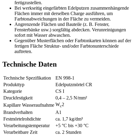
fertigzustellen.
Bei werkseitig eingefärbten Edelputzen zusammenhängende
Flächen immer mit derselben Charge ausführen, um
Farbtonabweichungen in der Fläche zu vermeiden.
Angrenzende Flächen und Bauteile (z. B. Fenster,
Fensterbänke usw.) sorgfältig abdecken. Verunreinigungen
sofort mit Wasser abwaschen.
Gegenüber Musterflächen oder Farbtonkarten können auf der
fertigen Fläche Struktur- und/oder Farbtonunterschiede
auftreten.
Technische Daten
Technische Spezifikation
EN 998-1
Produkttyp
Edelputzmörtel CR
Kategorie
CS I
Druckfestigkeit
0,4 – 2,5 N/mm²
W
2
Kapillare Wasseraufnahme
c
Brandverhalten
A1
Festmörtelrohdichte
ca. 1,7 kg/dm³
Verarbeitungstemperatur
+5 °C bis +30 °C
Verarbeitbare Zeit
ca. 2 Stunden