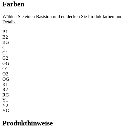
Farben
Wählen Sie einen Basiston und entdecken Sie Produktfarben und
Details.
B1
B2
BG
G
G1
G2
GG
O1
O2
OG
R1
R2
RG
Y1
Y2
YG
Produkthinweise