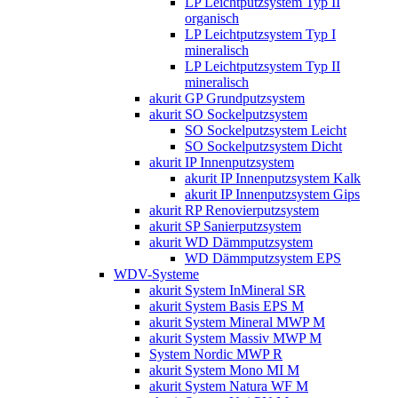
LP Leichtputzsystem Typ II
organisch
LP Leichtputzsystem Typ I
mineralisch
LP Leichtputzsystem Typ II
mineralisch
akurit GP Grundputzsystem
akurit SO Sockelputzsystem
SO Sockelputzsystem Leicht
SO Sockelputzsystem Dicht
akurit IP Innenputzsystem
akurit IP Innenputzsystem Kalk
akurit IP Innenputzsystem Gips
akurit RP Renovierputzsystem
akurit SP Sanierputzsystem
akurit WD Dämmputzsystem
WD Dämmputzsystem EPS
WDV-Systeme
akurit System InMineral SR
akurit System Basis EPS M
akurit System Mineral MWP M
akurit System Massiv MWP M
System Nordic MWP R
akurit System Mono MI M
akurit System Natura WF M