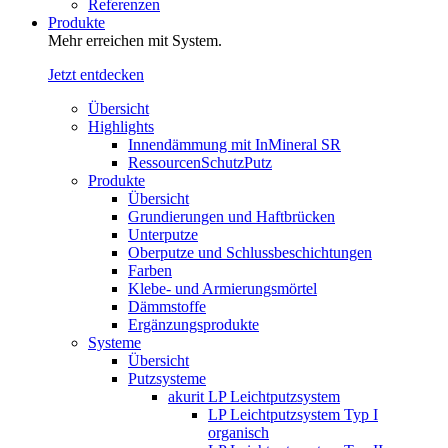
Referenzen
Produkte
Mehr erreichen mit System.
Jetzt entdecken
Übersicht
Highlights
Innendämmung mit InMineral SR
RessourcenSchutzPutz
Produkte
Übersicht
Grundierungen und Haftbrücken
Unterputze
Oberputze und Schlussbeschichtungen
Farben
Klebe- und Armierungsmörtel
Dämmstoffe
Ergänzungsprodukte
Systeme
Übersicht
Putzsysteme
akurit LP Leichtputzsystem
LP Leichtputzsystem Typ I
organisch