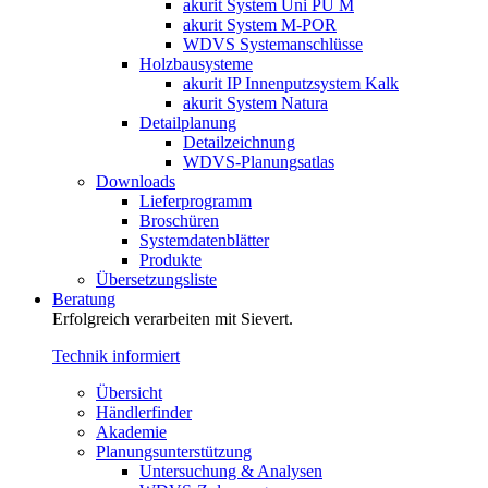
akurit System Uni PU M
akurit System M-POR
WDVS Systemanschlüsse
Holzbausysteme
akurit IP Innenputzsystem Kalk
akurit System Natura
Detailplanung
Detailzeichnung
WDVS-Planungsatlas
Downloads
Lieferprogramm
Broschüren
Systemdatenblätter
Produkte
Übersetzungsliste
Beratung
Erfolgreich verarbeiten mit Sievert.
Technik informiert
Übersicht
Händlerfinder
Akademie
Planungsunterstützung
Untersuchung & Analysen