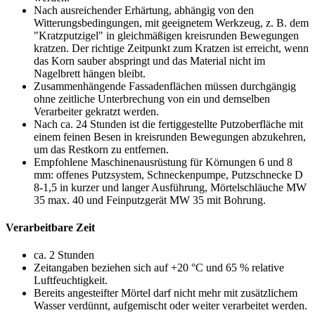
Nach ausreichender Erhärtung, abhängig von den
Witterungsbedingungen, mit geeignetem Werkzeug, z. B. dem
"Kratzputzigel"
in gleichmäßigen kreisrunden Bewegungen
kratzen. Der richtige Zeitpunkt zum Kratzen ist erreicht, wenn
das Korn sauber abspringt und das Material nicht im
Nagelbrett hängen bleibt.
Zusammenhängende Fassadenflächen müssen durchgängig
ohne zeitliche Unterbrechung von ein und demselben
Verarbeiter gekratzt werden.
Nach ca. 24 Stunden ist die fertiggestellte Putzoberfläche mit
einem feinen Besen in kreisrunden Bewegungen abzukehren,
um das Restkorn zu entfernen.
Empfohlene Maschinenausrüstung für Körnungen 6 und 8
mm: offenes Putzsystem, Schneckenpumpe, Putzschnecke D
8-1,5 in kurzer und langer Ausführung, Mörtelschläuche MW
35 max. 40 und Feinputzgerät MW 35 mit Bohrung.
Verarbeitbare Zeit
ca. 2 Stunden
Zeitangaben beziehen sich auf +20 °C und 65 % relative
Luftfeuchtigkeit.
Bereits angesteifter Mörtel darf nicht mehr mit zusätzlichem
Wasser verdünnt, aufgemischt oder weiter verarbeitet werden.