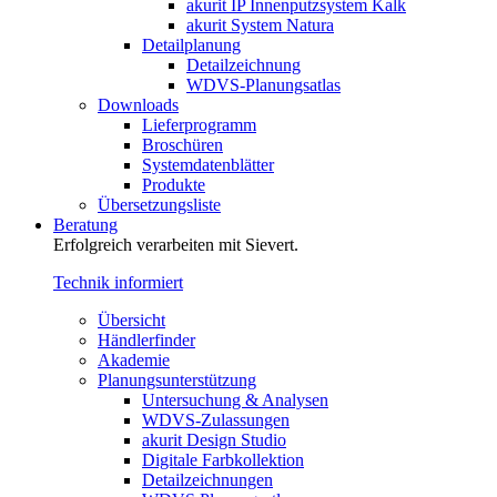
akurit IP Innenputzsystem Kalk
akurit System Natura
Detailplanung
Detailzeichnung
WDVS-Planungsatlas
Downloads
Lieferprogramm
Broschüren
Systemdatenblätter
Produkte
Übersetzungsliste
Beratung
Erfolgreich verarbeiten mit Sievert.
Technik informiert
Übersicht
Händlerfinder
Akademie
Planungsunterstützung
Untersuchung & Analysen
WDVS-Zulassungen
akurit Design Studio
Digitale Farbkollektion
Detailzeichnungen