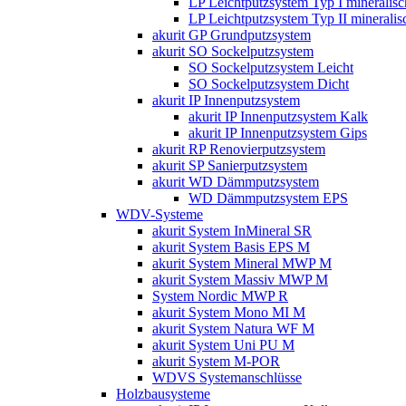
LP Leichtputzsystem Typ I mineralisc
LP Leichtputzsystem Typ II mineralis
akurit GP Grundputzsystem
akurit SO Sockelputzsystem
SO Sockelputzsystem Leicht
SO Sockelputzsystem Dicht
akurit IP Innenputzsystem
akurit IP Innenputzsystem Kalk
akurit IP Innenputzsystem Gips
akurit RP Renovierputzsystem
akurit SP Sanierputzsystem
akurit WD Dämmputzsystem
WD Dämmputzsystem EPS
WDV-Systeme
akurit System InMineral SR
akurit System Basis EPS M
akurit System Mineral MWP M
akurit System Massiv MWP M
System Nordic MWP R
akurit System Mono MI M
akurit System Natura WF M
akurit System Uni PU M
akurit System M-POR
WDVS Systemanschlüsse
Holzbausysteme