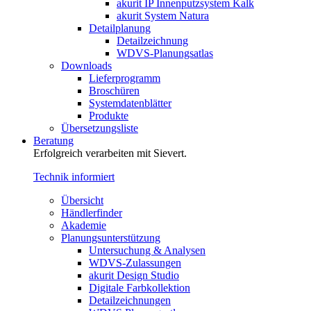
akurit IP Innenputzsystem Kalk
akurit System Natura
Detailplanung
Detailzeichnung
WDVS-Planungsatlas
Downloads
Lieferprogramm
Broschüren
Systemdatenblätter
Produkte
Übersetzungsliste
Beratung
Erfolgreich verarbeiten mit Sievert.
Technik informiert
Übersicht
Händlerfinder
Akademie
Planungsunterstützung
Untersuchung & Analysen
WDVS-Zulassungen
akurit Design Studio
Digitale Farbkollektion
Detailzeichnungen