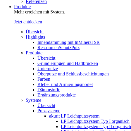
Referenzen
Produkte
Mehr erreichen mit System.
Jetzt entdecken
Übersicht
Highlights
Innendämmung mit InMineral SR
RessourcenSchutzPutz
Produkte
Übersicht
Grundierungen und Haftbrücken
Unterputze
Oberputze und Schlussbeschichtungen
Farben
Klebe- und Armierungsmörtel
Dämmstoffe
Ergänzungsprodukte
Systeme
Übersicht
Putzsysteme
akurit LP Leichtputzsystem
LP Leichtputzsystem Typ I organisch
LP Leichtputzsystem Typ II organisch