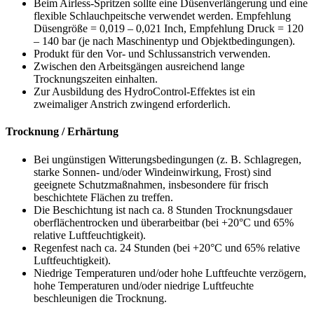
Beim Airless-Spritzen sollte eine Düsenverlängerung und eine
flexible Schlauchpeitsche verwendet werden. Empfehlung
Düsengröße = 0,019 – 0,021 Inch, Empfehlung Druck = 120
– 140 bar (je nach Maschinentyp und Objektbedingungen).
Produkt für den Vor- und Schlussanstrich verwenden.
Zwischen den Arbeitsgängen ausreichend lange
Trocknungszeiten einhalten.
Zur Ausbildung des HydroControl-Effektes ist ein
zweimaliger Anstrich zwingend erforderlich.
Trocknung / Erhärtung
Bei ungünstigen Witterungsbedingungen (z. B. Schlagregen,
starke Sonnen- und/oder Windeinwirkung, Frost) sind
geeignete Schutzmaßnahmen, insbesondere für frisch
beschichtete Flächen zu treffen.
Die Beschichtung ist nach ca. 8 Stunden Trocknungsdauer
oberflächentrocken und überarbeitbar (bei +20°C und 65%
relative Luftfeuchtigkeit).
Regenfest nach ca. 24 Stunden (bei +20°C und 65% relative
Luftfeuchtigkeit).
Niedrige Temperaturen und/oder hohe Luftfeuchte verzögern,
hohe Temperaturen und/oder niedrige Luftfeuchte
beschleunigen die Trocknung.