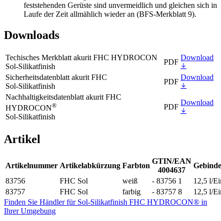
feststehenden Gerüste sind unvermeidlich und gleichen sich in
Laufe der Zeit allmählich wieder an (BFS-Merkblatt 9).
Downloads
Techisches Merkblatt akurit FHC HYDROCON
Download
PDF
Sol-Silikatfinish
Sicherheitsdatenblatt akurit FHC
Download
PDF
Sol-Silikatfinish
Nachhaltigkeitsdatenblatt akurit FHC
Download
®
PDF
HYDROCON
Sol-Silikatfinish
Artikel
GTIN/EAN
Artikelnummer
Artikelabkürzung
Farbton
Gebinde
4004637
83756
FHC Sol
weiß
- 83756 1
12,5 l/E
83757
FHC Sol
farbig
- 83757 8
12,5 l/E
Finden Sie Händler für Sol-Silikatfinish FHC HYDROCON® in
Ihrer Umgebung