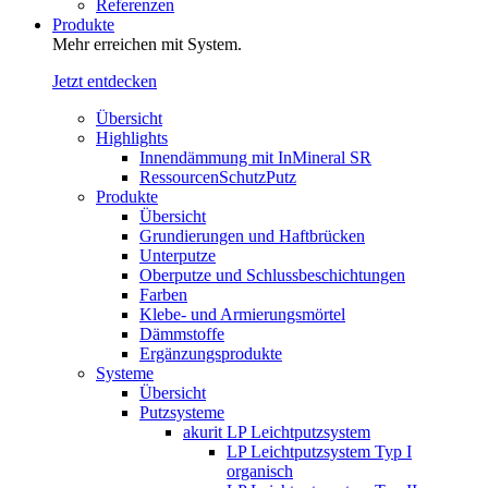
Referenzen
Produkte
Mehr erreichen mit System.
Jetzt entdecken
Übersicht
Highlights
Innendämmung mit InMineral SR
RessourcenSchutzPutz
Produkte
Übersicht
Grundierungen und Haftbrücken
Unterputze
Oberputze und Schlussbeschichtungen
Farben
Klebe- und Armierungsmörtel
Dämmstoffe
Ergänzungsprodukte
Systeme
Übersicht
Putzsysteme
akurit LP Leichtputzsystem
LP Leichtputzsystem Typ I
organisch