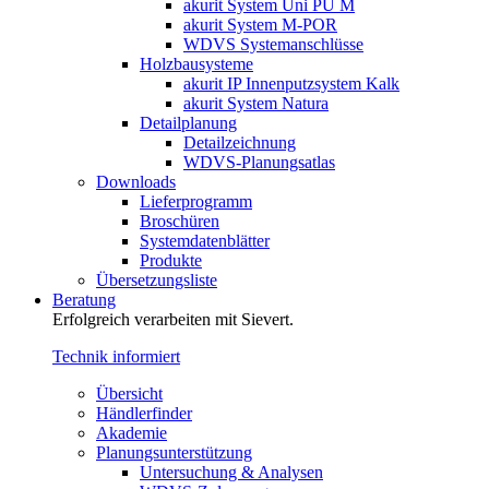
akurit System Uni PU M
akurit System M-POR
WDVS Systemanschlüsse
Holzbausysteme
akurit IP Innenputzsystem Kalk
akurit System Natura
Detailplanung
Detailzeichnung
WDVS-Planungsatlas
Downloads
Lieferprogramm
Broschüren
Systemdatenblätter
Produkte
Übersetzungsliste
Beratung
Erfolgreich verarbeiten mit Sievert.
Technik informiert
Übersicht
Händlerfinder
Akademie
Planungsunterstützung
Untersuchung & Analysen