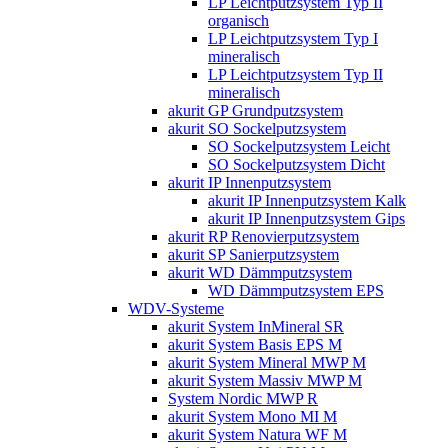
LP Leichtputzsystem Typ II
organisch
LP Leichtputzsystem Typ I
mineralisch
LP Leichtputzsystem Typ II
mineralisch
akurit GP Grundputzsystem
akurit SO Sockelputzsystem
SO Sockelputzsystem Leicht
SO Sockelputzsystem Dicht
akurit IP Innenputzsystem
akurit IP Innenputzsystem Kalk
akurit IP Innenputzsystem Gips
akurit RP Renovierputzsystem
akurit SP Sanierputzsystem
akurit WD Dämmputzsystem
WD Dämmputzsystem EPS
WDV-Systeme
akurit System InMineral SR
akurit System Basis EPS M
akurit System Mineral MWP M
akurit System Massiv MWP M
System Nordic MWP R
akurit System Mono MI M
akurit System Natura WF M