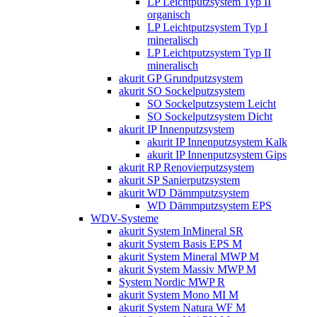
LP Leichtputzsystem Typ II
organisch
LP Leichtputzsystem Typ I
mineralisch
LP Leichtputzsystem Typ II
mineralisch
akurit GP Grundputzsystem
akurit SO Sockelputzsystem
SO Sockelputzsystem Leicht
SO Sockelputzsystem Dicht
akurit IP Innenputzsystem
akurit IP Innenputzsystem Kalk
akurit IP Innenputzsystem Gips
akurit RP Renovierputzsystem
akurit SP Sanierputzsystem
akurit WD Dämmputzsystem
WD Dämmputzsystem EPS
WDV-Systeme
akurit System InMineral SR
akurit System Basis EPS M
akurit System Mineral MWP M
akurit System Massiv MWP M
System Nordic MWP R
akurit System Mono MI M
akurit System Natura WF M