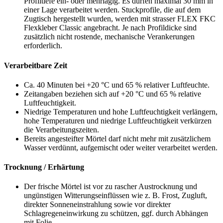
Profiltiefe ein- oder mehrlagig. Es dürfen maximal 30 mm in
einer Lage verarbeitet werden. Stuckprofile, die auf dem
Zugtisch hergestellt wurden, werden mit strasser FLEX FKC
Flexkleber Classic angebracht. Je nach Profildicke sind
zusätzlich nicht rostende, mechanische Verankerungen
erforderlich.
Verarbeitbare Zeit
Ca. 40 Minuten bei +20 °C und 65 % relativer Luftfeuchte.
Zeitangaben beziehen sich auf +20 °C und 65 % relative
Luftfeuchtigkeit.
Niedrige Temperaturen und hohe Luftfeuchtigkeit verlängern,
hohe Temperaturen und niedrige Luftfeuchtigkeit verkürzen
die Verarbeitungszeiten.
Bereits angesteifter Mörtel darf nicht mehr mit zusätzlichem
Wasser verdünnt, aufgemischt oder weiter verarbeitet werden.
Trocknung / Erhärtung
Der frische Mörtel ist vor zu rascher Austrocknung und
ungünstigen Witterungseinflüssen wie z. B. Frost, Zugluft,
direkter Sonneneinstrahlung sowie vor direkter
Schlagregeneinwirkung zu schützen, ggf. durch Abhängen
mit Folie.