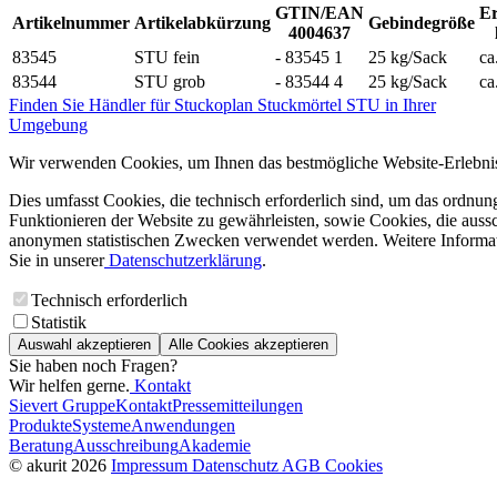
GTIN/EAN
Er
Artikelnummer
Artikelabkürzung
Gebindegröße
4004637
83545
STU fein
- 83545 1
25 kg/Sack
ca
83544
STU grob
- 83544 4
25 kg/Sack
ca
Finden Sie Händler für Stuckoplan Stuckmörtel STU in Ihrer
Umgebung
Wir verwenden Cookies, um Ihnen das bestmögliche Website-Erlebnis
Dies umfasst Cookies, die technisch erforderlich sind, um das ordnu
Funktionieren der Website zu gewährleisten, sowie Cookies, die aussc
anonymen statistischen Zwecken verwendet werden. Weitere Informa
Sie in unserer
Datenschutzerklärung
.
Technisch erforderlich
Statistik
Auswahl akzeptieren
Alle Cookies akzeptieren
Sie haben noch Fragen?
Wir helfen gerne.
Kontakt
Sievert Gruppe
Kontakt
Pressemitteilungen
Produkte
Systeme
Anwendungen
Beratung
Ausschreibung
Akademie
© akurit 2026
Impressum
Datenschutz
AGB
Cookies