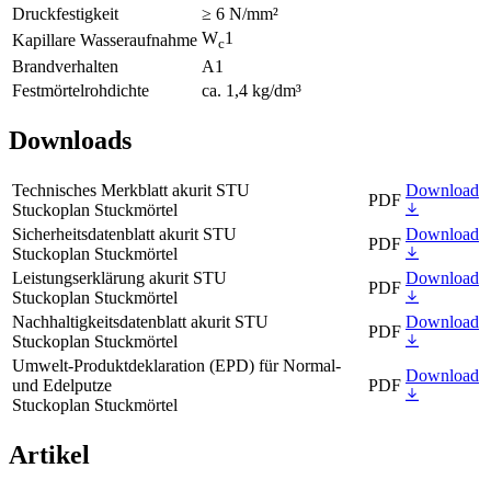
Druckfestigkeit
≥ 6 N/mm²
W
1
Kapillare Wasseraufnahme
c
Brandverhalten
A1
Festmörtelrohdichte
ca. 1,4 kg/dm³
Downloads
Technisches Merkblatt akurit STU
Download
PDF
Stuckoplan Stuckmörtel
Sicherheitsdatenblatt akurit STU
Download
PDF
Stuckoplan Stuckmörtel
Leistungserklärung akurit STU
Download
PDF
Stuckoplan Stuckmörtel
Nachhaltigkeitsdatenblatt akurit STU
Download
PDF
Stuckoplan Stuckmörtel
Umwelt-Produktdeklaration (EPD) für Normal-
Download
und Edelputze
PDF
Stuckoplan Stuckmörtel
Artikel