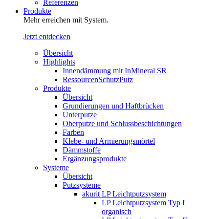
Referenzen
Produkte
Mehr erreichen mit System.
Jetzt entdecken
Übersicht
Highlights
Innendämmung mit InMineral SR
RessourcenSchutzPutz
Produkte
Übersicht
Grundierungen und Haftbrücken
Unterputze
Oberputze und Schlussbeschichtungen
Farben
Klebe- und Armierungsmörtel
Dämmstoffe
Ergänzungsprodukte
Systeme
Übersicht
Putzsysteme
akurit LP Leichtputzsystem
LP Leichtputzsystem Typ I
organisch