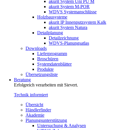
akurit System Uni PU M
akurit System M-POR
WDVS Systemanschlüsse
Holzbausysteme
akurit IP Innenputzsystem Kalk
akurit System Natura
Detailplanung
Detailzeichnung
WDVS-Planungsatlas
Downloads
Lieferprogramm
Broschüren
Systemdatenblätter
Produkte
Übersetzungsliste
Beratung
Erfolgreich verarbeiten mit Sievert.
Technik informiert
Übersicht
Händlerfinder
Akademie
Planungsunterstützung
Untersuchung & Analysen